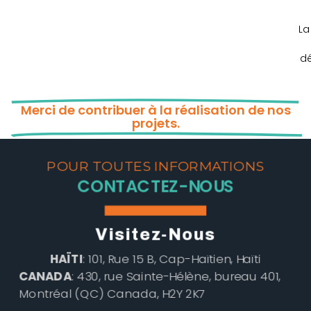
La
dé
Merci de contribuer à la réalisation de nos
projets.
POUR TOUTES INFORMATIONS
CONTACTEZ-NOUS
Visitez-Nous
HAÏTI
: 101, Rue 15 B, Cap-Haïtien, Haïti
CANADA
: 430, rue Sainte-Hélène, bureau 401,
Montréal (QC) Canada, H2Y 2K7